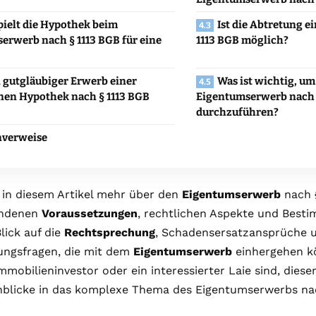
pielt die Hypothek beim
Ist die Abtretung e
erwerb nach § 1113 BGB für eine
1113 BGB möglich?
in gutgläubiger Erwerb einer
Was ist wichtig, um
nen Hypothek nach § 1113 BGB
Eigentumserwerb nach §
durchzuführen?
nverweise
 in diesem Artikel mehr über den
Eigentumserwerb
nach
undenen
Voraussetzungen
, rechtlichen Aspekte und Best
lick auf die
Rechtsprechung
, Schadensersatzansprüche 
ungsfragen, die mit dem
Eigentumserwerb
einhergehen kö
mmobilieninvestor oder ein interessierter Laie sind, dieser 
inblicke in das komplexe Thema des Eigentumserwerbs n