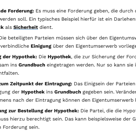
nde Forderung:
Es muss eine Forderung geben, die durch
werden soll. Ein typisches Beispiel hierfür ist ein Darlehe
ck
als
Sicherheit
dient.
ie beteiligten Parteien müssen sich über den Eigentumswe
 verbindliche
Einigung
über den Eigentumserwerb vorlieg
g der Hypothek:
Die
Hypothek
, die zur Sicherung der For
sam ins
Grundbuch
eingetragen werden. Nur so kann sie 
tfalten.
 zum Zeitpunkt der Eintragung:
Das Einigsein der Parteie
agung der
Hypothek
ins
Grundbuch
gegeben sein. Verände
mens nach der Eintragung können den Eigentumserwerb b
ung zur Bestellung der Hypothek:
Die Partei, die die Hyp
ss hierzu berechtigt sein. Das kann beispielsweise der G
 Forderung sein.