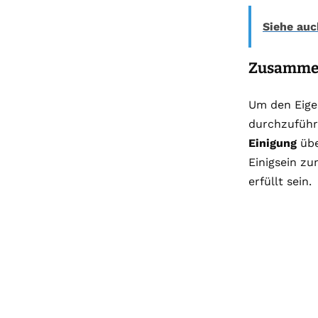
Siehe auc
Zusamme
Um den Eig
durchzuführ
Einigung
übe
Einigsein z
erfüllt sein.