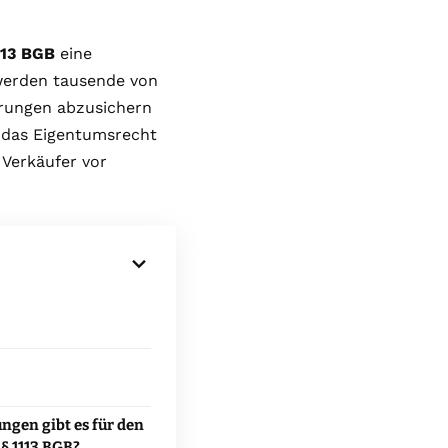
113 BGB
eine
werden tausende von
rungen abzusichern
s das Eigentumsrecht
Verkäufer vor
ngen gibt es für den
§ 1113 BGB?