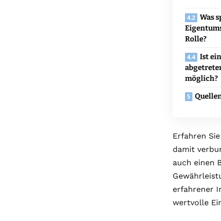
Was s
Eigentums
Rolle?
Ist e
abgetrete
möglich?
Quelle
Erfahren Sie
damit verb
auch einen B
Gewährleist
erfahrener I
wertvolle E