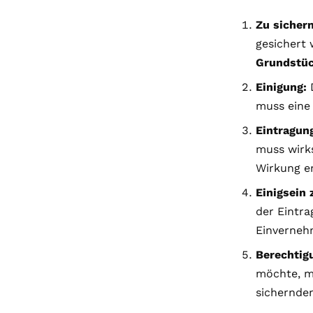
Zu sicher
gesichert 
Grundstü
Einigung:
D
muss eine
Eintragun
muss wirk
Wirkung en
Einigsein
der Eintr
Einverneh
Berechtig
möchte, mu
sichernden