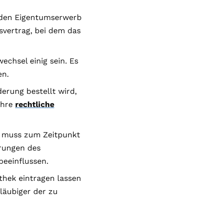
 den Eigentumserwerb
nsvertrag, bei dem das
chsel einig sein. Es
en.
derung bestellt wird,
ihre
rechtliche
n muss zum Zeitpunkt
rungen des
eeinflussen.
othek eintragen lassen
läubiger der zu