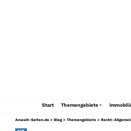
Start
Themengebiete
Immobili
Anwalt-Seiten.de
>
Blog
>
Themengebiete
>
Recht-Allgemei
BGB