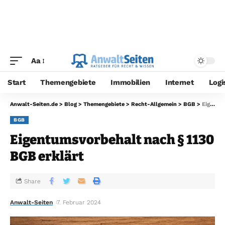
Aa
Start
Themengebiete
Immobilien
Internet
Logi
Anwalt-Seiten.de
>
Blog
>
Themengebiete
>
Recht-Allgemein
>
BGB
>
Eigentumsvorbehalt nach § 1130 BGB erklärt
BGB
Eigentumsvorbehalt nach § 1130
BGB erklärt
Share
Anwalt-Seiten
7. Februar 2024