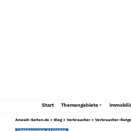
Start
Themengebiete
Immobili
Anwalt-Seiten.de
>
Blog
>
Verbraucher
>
Verbraucher-Ratg
VERBRAUCHER-RATGEBER