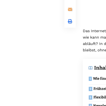
Das Internet
wie kann man
abläuft? In 
bleibst, ohn
Inha
Wie fin
Frühzei
Flexibi
Newsle