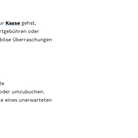
zur
Kasse
gehst,
ortgebühren oder
 böse Überraschungen
le
n oder umzubuchen.
le eines unerwarteten