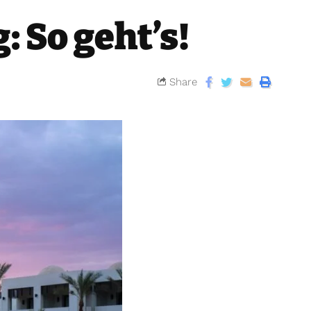
 So geht’s!
Share