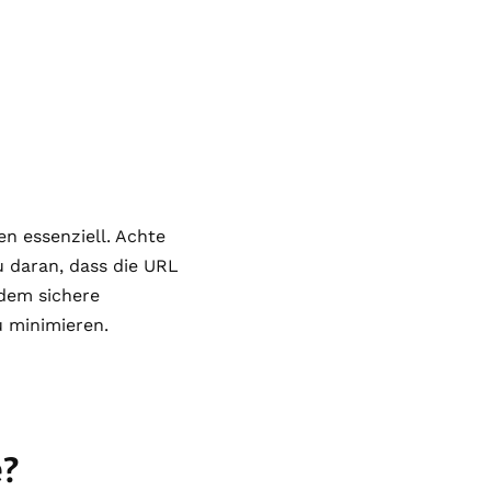
n essenziell. Achte
u daran, dass die URL
udem sichere
u minimieren.
e?