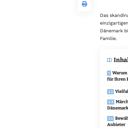
Das skandina
einzigartig
Dänemark bi
Familie.
Inha
Warum D
für Ihren 
Vielfa
Märch
Dänemark
Bewäh
Anbieter