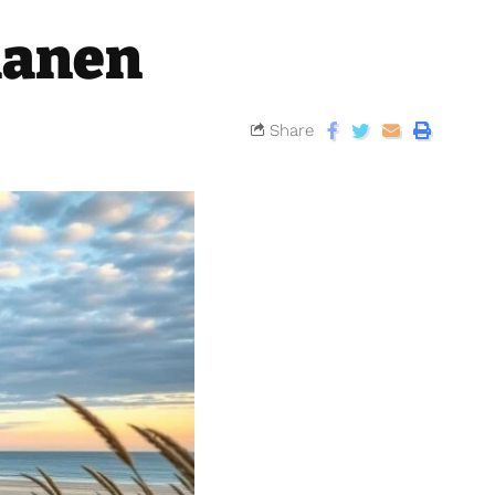
lanen
Share