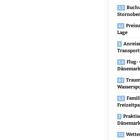
Buchu
Stornobe
Preisu
Lage
Anreis
Transport
Flug-
Dänemar
Traum
Wassersp
Famil
Freizeitp
Praktis
Dänemark
Wetter