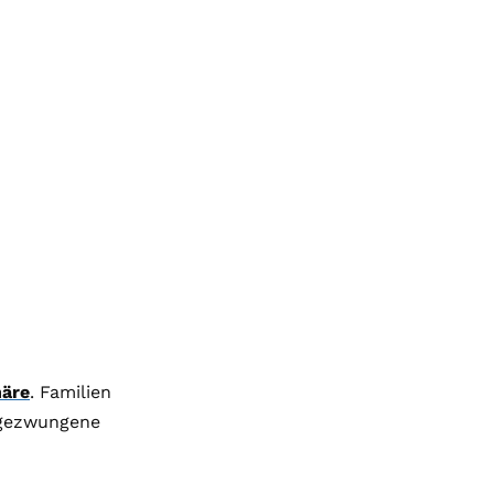
häre
. Familien
ngezwungene