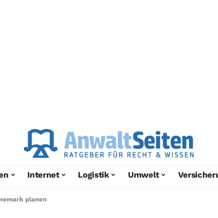
en
Internet
Logistik
Umwelt
Versicher
änemark planen