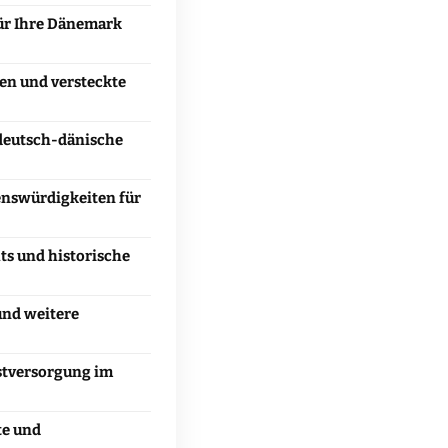
ür Ihre Dänemark
en und versteckte
 deutsch-dänische
enswürdigkeiten für
ts und historische
und weitere
stversorgung im
e und