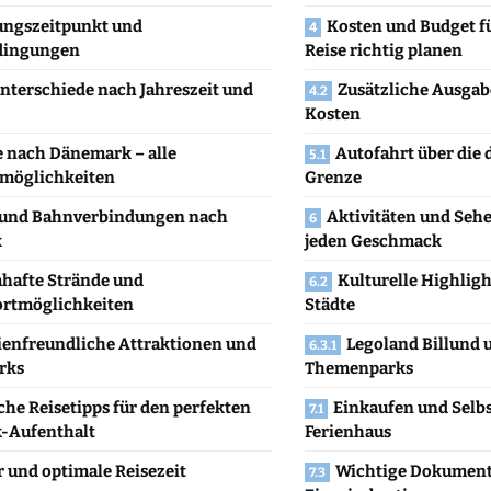
ngszeitpunkt und
Kosten und Budget f
dingungen
Reise richtig planen
nterschiede nach Jahreszeit und
Zusätzliche Ausgab
Kosten
e nach Dänemark – alle
Autofahrt über die
möglichkeiten
Grenze
 und Bahnverbindungen nach
Aktivitäten und Seh
k
jeden Geschmack
hafte Strände und
Kulturelle Highligh
ortmöglichkeiten
Städte
ienfreundliche Attraktionen und
Legoland Billund 
arks
Themenparks
che Reisetipps für den perfekten
Einkaufen und Selb
-Aufenthalt
Ferienhaus
 und optimale Reisezeit
Wichtige Dokument