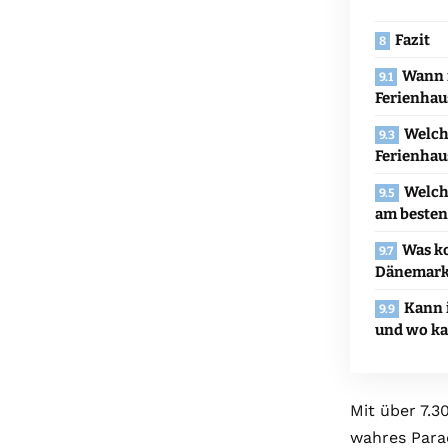
Fazit
Wann i
Ferienhau
Welch
Ferienhau
Welch
am besten
Was ko
Dänemark 
Kann 
und wo ka
Mit über 7.3
wahres Parad