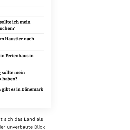
sollte ich mein
buchen?
em Haustier nach
in Ferienhaus in
 sollte mein
k haben?
 gibt es in Dänemark
t sich das Land als
der unverbaute Blick