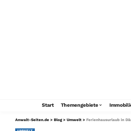
Start
Themengebiete
Immobili
Anwalt-Seiten.de
>
Blog
>
Umwelt
>
Ferienhausurlaub in D
UMWELT