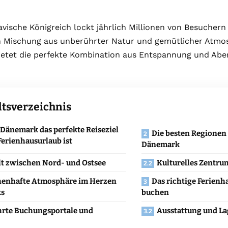
vische Königreich lockt jährlich Millionen von Besuchern 
en Mischung aus unberührter Natur und gemütlicher Atmos
etet die perfekte Kombination aus Entspannung und Aben
ltsverzeichnis
änemark das perfekte Reiseziel
Die besten Regionen 
Ferienhausurlaub ist
Dänemark
lt zwischen Nord- und Ostsee
Kulturelles Zentru
enhafte Atmosphäre im Herzen
Das richtige Ferienh
s
buchen
rte Buchungsportale und
Ausstattung und La