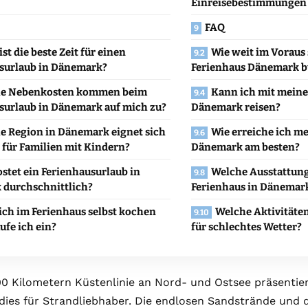
Einreisebestimmungen
FAQ
st die beste Zeit für einen
Wie weit im Voraus 
surlaub in Dänemark?
Ferienhaus Dänemark 
e Nebenkosten kommen beim
Kann ich mit mein
surlaub in Dänemark auf mich zu?
Dänemark reisen?
e Region in Dänemark eignet sich
Wie erreiche ich me
 für Familien mit Kindern?
Dänemark am besten?
stet ein Ferienhausurlaub in
Welche Ausstattung
durchschnittlich?
Ferienhaus in Dänemar
ich im Ferienhaus selbst kochen
Welche Aktivitäten
ufe ich ein?
für schlechtes Wetter?
00 Kilometern Küstenlinie an Nord- und Ostsee präsentier
ies für Strandliebhaber. Die endlosen Sandstrände und 