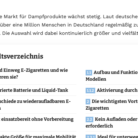
e Markt für Dampfprodukte wächst stetig. Laut deutschem
 über eine Million Menschen in Deutschland regelmäßig z
. Die Auswahl wird dabei kontinuierlich größer und vielfält
ltsverzeichnis
d Einweg E-Zigaretten und wie
Aufbau und Funktio
eren sie?
Modellen
rierte Batterie und Liquid-Tank
Aktivierung durc
schiede zu wiederaufladbaren E-
Die wichtigsten Vort
n
Zigaretten
 einsatzbereit ohne Vorbereitung
Kein Aufladen oder
erforderlich
kte Größe für maximale Mobilität
Ideal für unterweg