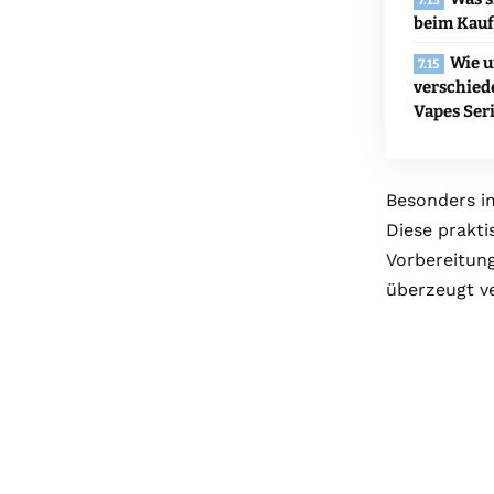
beim Kauf
Wie u
verschied
Vapes Ser
Besonders im
Diese prakti
Vorbereitun
überzeugt v