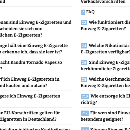
and
Verkaufsvorschriften
FAQ
nau sind Einweg E-Zigaretten und
Wie funktioniert di
scheiden sie sich von
Einweg E-Zigaretten?
chen E-Zigaretten?
nge hält eine Einweg E-Zigarette
Welche Nikotinstär
erkenne ich, dass sie leer ist?
E-Zigaretten verfügbar
acht Randm Tornado Vapes so
Sind Einweg E-Zigar
?
herkömmliche Zigarett
f ich Einweg E-Zigaretten in
Welche Geschmacks
nd kaufen und nutzen?
Einweg E-Zigaretten be
gere ich Einweg E-Zigaretten
Wie entsorge ich E
richtig?
e EU-Vorschriften gelten für
Für wen sind Einw
Zigaretten in Deutschland?
besonders geeignet?
ind die wichtigsten Kaufkriterien
Können Einweg E-Z