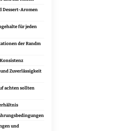
nd Dessert-Aromen
ngehalte für jeden
kationen der Randm
 Konsistenz
und Zuverlässigkeit
f achten sollten
erhältnis
ahrungsbedingungen
ngen und