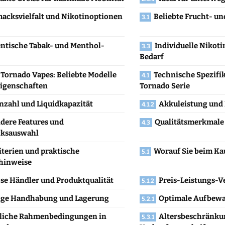
acksvielfalt und Nikotinoptionen
Beliebte Frucht- u
ntische Tabak- und Menthol-
Individuelle Nikoti
Bedarf
Tornado Vapes: Beliebte Modelle
Technische Spezifi
Eigenschaften
Tornado Serie
nzahl und Liquidkapazität
Akkuleistung und
dere Features und
Qualitätsmerkmale 
ksauswahl
terien und praktische
Worauf Sie beim Kau
hinweise
öse Händler und Produktqualität
Preis-Leistungs-V
ige Handhabung und Lagerung
Optimale Aufbew
liche Rahmenbedingungen in
Altersbeschränku