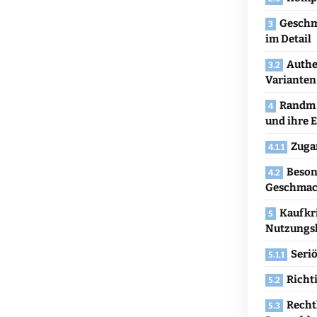
Geschm
im Detail
Authe
Varianten
Randm 
und ihre 
Zuga
Beson
Geschmac
Kaufkri
Nutzungs
Seri
Richt
Recht