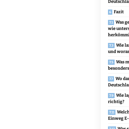
Deutschl
Fazit
Was ge
wie unter
herkömmli
Wie la
und woran 
Was m
besonders
Wo dar
Deutschla
Wie la
richtig?
Welch
Einweg E-
Was s