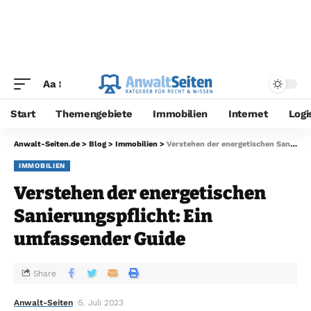
Aa
Start
Themengebiete
Immobilien
Internet
Logi
Anwalt-Seiten.de
>
Blog
>
Immobilien
>
Verstehen der energetischen Sanierungspflicht: Ein umfassender Guide
IMMOBILIEN
Verstehen der energetischen
Sanierungspflicht: Ein
umfassender Guide
Share
Anwalt-Seiten
5. Juli 2023