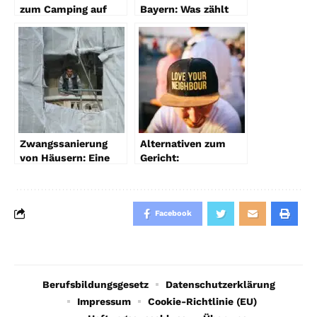
zum Camping auf
Bayern: Was zählt
Privatgrundstücken
zur Wohnfläche?
Zwangssanierung
Alternativen zum
von Häusern: Eine
Gericht:
Notwendigkeit des
Lösungsansätze für
21. Jahrhunderts
Nachbarschaftsstreitigkeiten
Facebook
Berufsbildungsgesetz
Datenschutzerklärung
Impressum
Cookie-Richtlinie (EU)