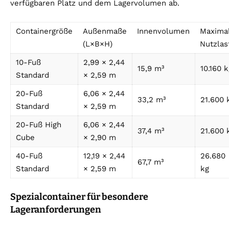
verfügbaren Platz und dem Lagervolumen ab.
Containergröße
Außenmaße
Innenvolumen
Maxima
(L×B×H)
Nutzlas
10-Fuß
2,99 × 2,44
15,9 m³
10.160 k
Standard
× 2,59 m
20-Fuß
6,06 × 2,44
33,2 m³
21.600 
Standard
× 2,59 m
20-Fuß High
6,06 × 2,44
37,4 m³
21.600 
Cube
× 2,90 m
40-Fuß
12,19 × 2,44
26.680
67,7 m³
Standard
× 2,59 m
kg
Spezialcontainer für besondere
Lageranforderungen