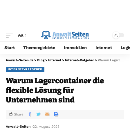
Aa
Start
Themengebiete
Immobilien
Internet
Logi
Anwalt-Seiten.de
>
Blog
>
Internet
>
Internet-Ratgeber
>
Warum Lagercontainer die flexible Lösung für Unternehmen sind
INTERNET-RATGEBER
Warum Lagercontainer die
flexible Lösung für
Unternehmen sind
Share
Anwalt-Seiten
22. August 2025