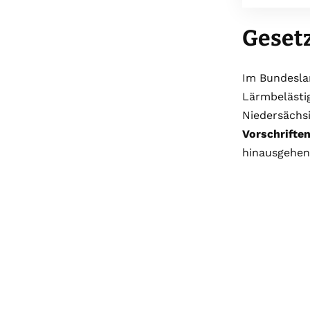
Geset
Im Bundesl
Lärmbelästi
Niedersächs
Vorschrifte
hinausgehen