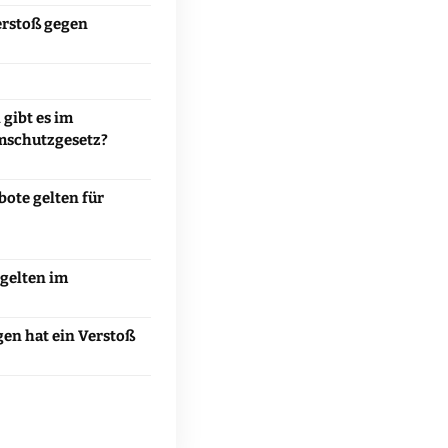
erstoß gegen
gibt es im
mschutzgesetz?
bote gelten für
gelten im
en hat ein Verstoß