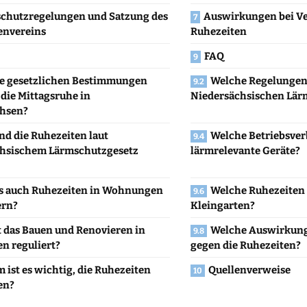
chutzregelungen und Satzung des
Auswirkungen bei V
envereins
Ruhezeiten
FAQ
e gesetzlichen Bestimmungen
Welche Regelungen 
 die Mittagsruhe in
Niedersächsischen Lär
chsen?
nd die Ruhezeiten laut
Welche Betriebsver
hsischem Lärmschutzgesetz
lärmrelevante Geräte?
es auch Ruhezeiten in Wohnungen
Welche Ruhezeiten 
ern?
Kleingarten?
t das Bauen und Renovieren in
Welche Auswirkung
en reguliert?
gegen die Ruhezeiten?
ist es wichtig, die Ruhezeiten
Quellenverweise
en?