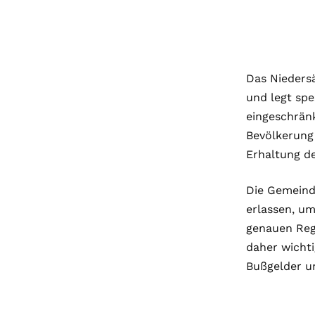
Das Nieders
und legt spe
eingeschrän
Bevölkerung
Erhaltung d
Die Gemeinde
erlassen, u
genauen Re
daher wichti
Bußgelder u