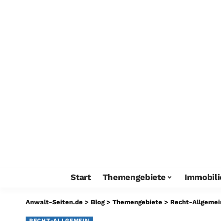
Start
Themengebiete
Immobili
Anwalt-Seiten.de
>
Blog
>
Themengebiete
>
Recht-Allgemei
RECHT-ALLGEMEIN