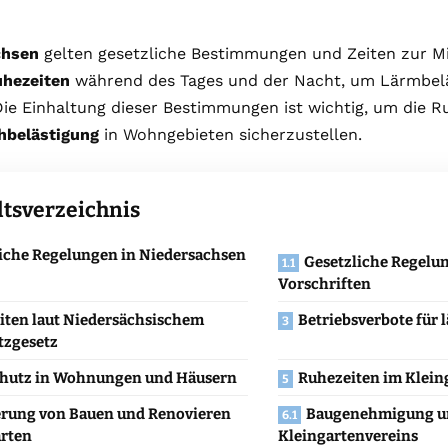
chsen
gelten gesetzliche Bestimmungen und Zeiten zur Mi
hezeiten
während des Tages und der Nacht, um Lärmbel
Die Einhaltung dieser Bestimmungen ist wichtig, um die 
hbelästigung
in Wohngebieten sicherzustellen.
ltsverzeichnis
iche Regelungen in Niedersachsen
Gesetzliche Regelu
Vorschriften
iten laut Niedersächsischem
Betriebsverbote für 
tzgesetz
hutz in Wohnungen und Häusern
Ruhezeiten im Klein
erung von Bauen und Renovieren
Baugenehmigung u
ärten
Kleingartenvereins