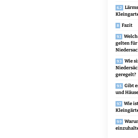
Lärms
Kleingart
Fazit
Welch
gelten für
Niedersa
Wie si
Niedersäc
geregelt?
Gibt 
und Häus
Wie is
Kleingärt
Warum 
einzuhalt