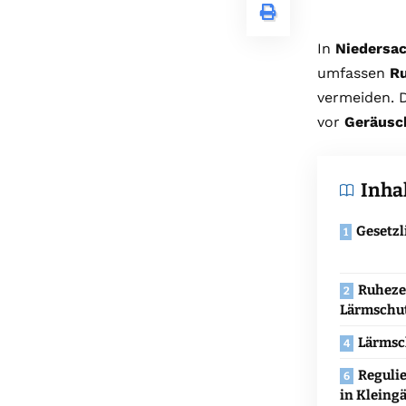
In
Niedersa
umfassen
Ru
vermeiden. 
vor
Geräusc
Inha
Gesetzl
Ruheze
Lärmschu
Lärmsc
Reguli
in Kleing