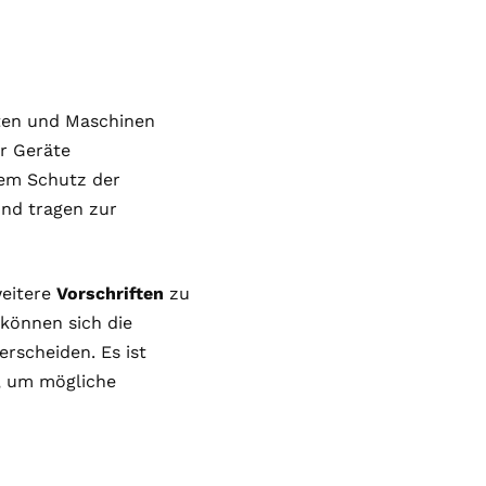
äten und Maschinen
er Geräte
dem Schutz der
nd tragen zur
weitere
Vorschriften
zu
 können sich die
scheiden. Es ist
n, um mögliche