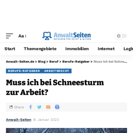
Aa
Start
Themengebiete
Immobilien
Internet
Logi
Anwalt-Seiten.de
>
Blog
>
Beruf
>
Berufe-Ratgeber
>
Muss ich bei Schneesturm zur Arbeit?
BERUFE-RATGEBER
ARBEITSRECHT
Muss ich bei Schneesturm
zur Arbeit?
Share
Anwalt-Seiten
8. Januar 2023