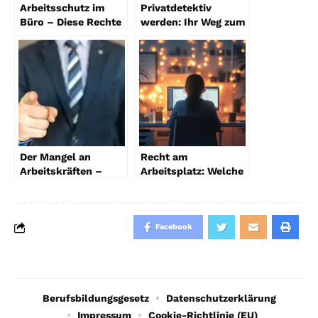
Arbeitsschutz im
Privatdetektiv
Büro – Diese Rechte
werden: Ihr Weg zum
haben Mitarbeiter
Erfolg im
Detektivberuf
Der Mangel an
Recht am
Arbeitskräften –
Arbeitsplatz: Welche
Möglichkeiten zur
Rechte haben
Verbesserung der
Arbeitnehmer bei
Lage
gesundheitlichen
Einschränkungen?
Facebook
Berufsbildungsgesetz
Datenschutzerklärung
Impressum
Cookie-Richtlinie (EU)