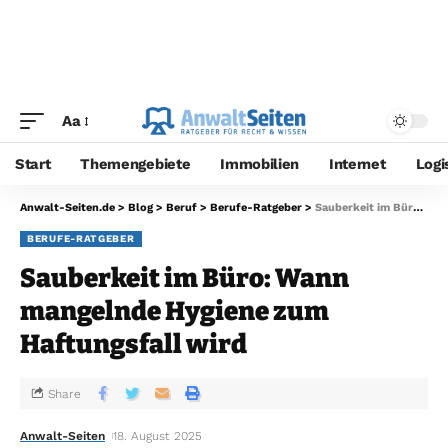
Aa
Start
Themengebiete
Immobilien
Internet
Logi
Anwalt-Seiten.de
>
Blog
>
Beruf
>
Berufe-Ratgeber
>
Sauberkeit im Büro: Wann mangelnde Hygiene zum Haftungsfall wird
BERUFE-RATGEBER
Sauberkeit im Büro: Wann
mangelnde Hygiene zum
Haftungsfall wird
Share
Anwalt-Seiten
18. August 2025