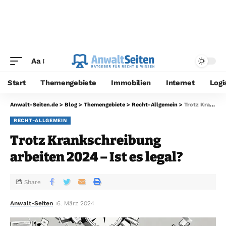
Aa
Start
Themengebiete
Immobilien
Internet
Logi
Anwalt-Seiten.de
>
Blog
>
Themengebiete
>
Recht-Allgemein
>
Trotz Krankschreibung arbeiten 2024 – Ist es legal?
RECHT-ALLGEMEIN
Trotz Krankschreibung
arbeiten 2024 – Ist es legal?
Share
Anwalt-Seiten
6. März 2024