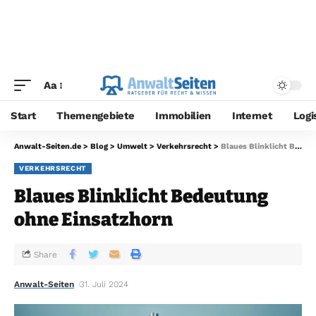
Aa
Start
Themengebiete
Immobilien
Internet
Logi
Anwalt-Seiten.de
>
Blog
>
Umwelt
>
Verkehrsrecht
>
Blaues Blinklicht Bedeutung ohne Einsatzhorn
VERKEHRSRECHT
Blaues Blinklicht Bedeutung
ohne Einsatzhorn
Share
Anwalt-Seiten
31. Juli 2024