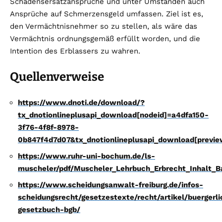
Schadensersatzansprüche und unter Umständen auch
Ansprüche auf Schmerzensgeld umfassen. Ziel ist es,
den Vermächtnisnehmer so zu stellen, als wäre das
Vermächtnis ordnungsgemäß erfüllt worden, und die
Intention des Erblassers zu wahren.
Quellenverweise
https://www.dnoti.de/download/?
tx_dnotionlineplusapi_download[nodeid]=a4dfa150-
3f76-4f8f-8978-
0b847f4d7d07&tx_dnotionlineplusapi_download[previ
https://www.ruhr-uni-bochum.de/ls-
muscheler/pdf/Muscheler_Lehrbuch_Erbrecht_Inhalt_B
https://www.scheidungsanwalt-freiburg.de/infos-
scheidungsrecht/gesetzestexte/recht/artikel/buergerl
gesetzbuch-bgb/