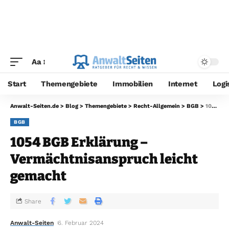
Aa
Start
Themengebiete
Immobilien
Internet
Logi
Anwalt-Seiten.de
>
Blog
>
Themengebiete
>
Recht-Allgemein
>
BGB
>
1054 BGB Erklärung – Vermächtnisanspruch leicht gemacht
BGB
1054 BGB Erklärung –
Vermächtnisanspruch leicht
gemacht
Share
Anwalt-Seiten
6. Februar 2024