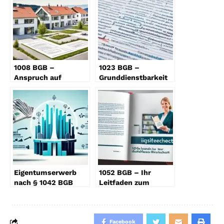
1008 BGB –
1023 BGB –
Anspruch auf
Grunddienstbarkeit
Grenzeinrichtung
einfach erklärt
erklärt
Eigentumserwerb
1052 BGB – Ihr
nach § 1042 BGB
Leitfaden zum
erklärt
Nießbrauchrecht
Facebook