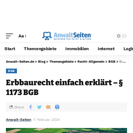
Aa
Start
Themengebiete
Immobilien
Internet
Logi
Anwalt-Seiten.de
>
Blog
>
Themengebiete
>
Recht-Allgemein
>
BGB
>
Erbbaurecht einfach erklärt – § 1173 BGB
BGB
Erbbaurecht einfach erklärt – §
1173 BGB
Share
Anwalt-Seiten
7. Februar 2024