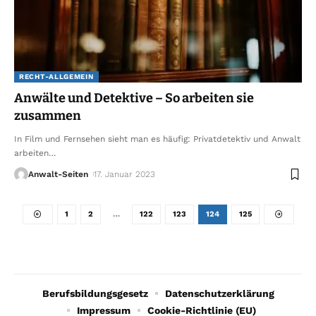
RECHT-ALLGEMEIN
Anwälte und Detektive – So arbeiten sie
zusammen
In Film und Fernsehen sieht man es häufig: Privatdetektiv und Anwalt
arbeiten
…
Anwalt-Seiten
17. Januar 2023
1
2
…
122
123
124
125
Berufsbildungsgesetz
Datenschutzerklärung
Impressum
Cookie-Richtlinie (EU)