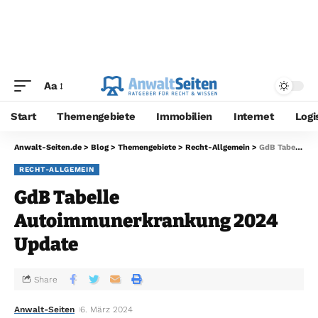
Aa
Start
Themengebiete
Immobilien
Internet
Logi
Anwalt-Seiten.de
>
Blog
>
Themengebiete
>
Recht-Allgemein
>
GdB Tabelle Autoimmunerkrankung 2024 Update
RECHT-ALLGEMEIN
GdB Tabelle
Autoimmunerkrankung 2024
Update
Share
Anwalt-Seiten
6. März 2024