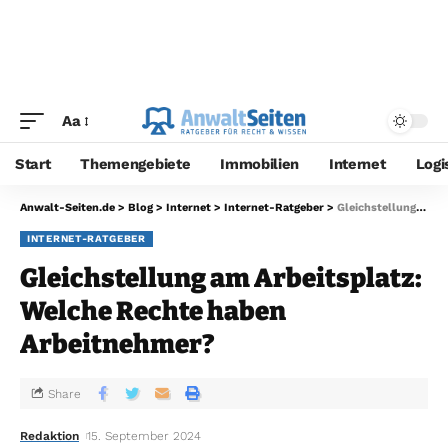
Aa
Start
Themengebiete
Immobilien
Internet
Logi
Anwalt-Seiten.de
>
Blog
>
Internet
>
Internet-Ratgeber
>
Gleichstellung am Arbeitsplatz: Welche Rechte haben Arbeitnehmer?
INTERNET-RATGEBER
Gleichstellung am Arbeitsplatz:
Welche Rechte haben
Arbeitnehmer?
Share
Redaktion
15. September 2024