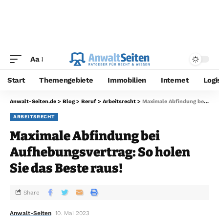
Aa
Start
Themengebiete
Immobilien
Internet
Logi
Anwalt-Seiten.de
>
Blog
>
Beruf
>
Arbeitsrecht
>
Maximale Abfindung bei Aufhebungsvertrag: So holen Sie das Beste raus!
ARBEITSRECHT
Maximale Abfindung bei
Aufhebungsvertrag: So holen
Sie das Beste raus!
Share
Anwalt-Seiten
10. Mai 2023