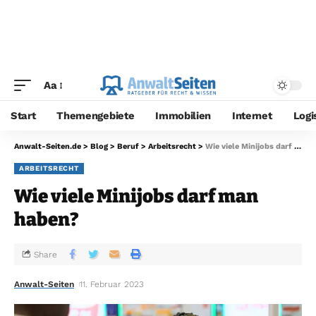
Aa
Start
Themengebiete
Immobilien
Internet
Logi
Anwalt-Seiten.de
>
Blog
>
Beruf
>
Arbeitsrecht
>
Wie viele Minijobs darf man haben?
ARBEITSRECHT
Wie viele Minijobs darf man
haben?
Share
Anwalt-Seiten
11. Februar 2023