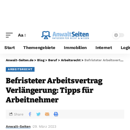
Aa
Start
Themengebiete
Immobilien
Internet
Logi
Anwalt-Seiten.de
>
Blog
>
Beruf
>
Arbeitsrecht
>
Befristeter Arbeitsvertrag Verlängerung: Tipps für Arbeitnehmer
ARBEITSRECHT
Befristeter Arbeitsvertrag
Verlängerung: Tipps für
Arbeitnehmer
Share
Anwalt-Seiten
29. März 2023