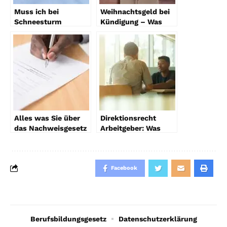
Muss ich bei
Weihnachtsgeld bei
Schneesturm
Kündigung – Was
zur Arbeit?
Ihnen zusteht
Alles was Sie über
Direktionsrecht
das Nachweisgesetz
Arbeitgeber: Was
wissen müssen
bedeutet es für
Arbeitnehmer und
Arbeitgeber?
Facebook
Berufsbildungsgesetz
Datenschutzerklärung