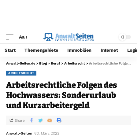
Aa
Start
Themengebiete
Immobilien
Internet
Logi
Anwalt-Seiten.de
>
Blog
>
Beruf
>
Arbeitsrecht
>
Arbeitsrechtliche Folgen des Hochwassers: Sonderurlaub und Kurzarbeitergeld
ARBEITSRECHT
Arbeitsrechtliche Folgen des
Hochwassers: Sonderurlaub
und Kurzarbeitergeld
Share
Anwalt-Seiten
30. März 2023