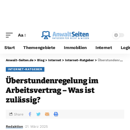
Aa
Start
Themengebiete
Immobilien
Internet
Logi
Anwalt-Seiten.de
>
Blog
>
Internet
>
Internet-Ratgeber
>
Überstundenregelung im Arbeitsvertrag – Was ist zulässig?
INTERNET-RATGEBER
Überstundenregelung im
Arbeitsvertrag – Was ist
zulässig?
Share
Redaktion
21. März 2025