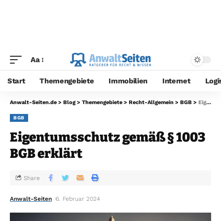
Aa
Start
Themengebiete
Immobilien
Internet
Logi
Anwalt-Seiten.de
>
Blog
>
Themengebiete
>
Recht-Allgemein
>
BGB
>
Eigentumsschutz gemäß § 1003 BGB erklärt
BGB
Eigentumsschutz gemäß § 1003
BGB erklärt
Share
Anwalt-Seiten
6. Februar 2024