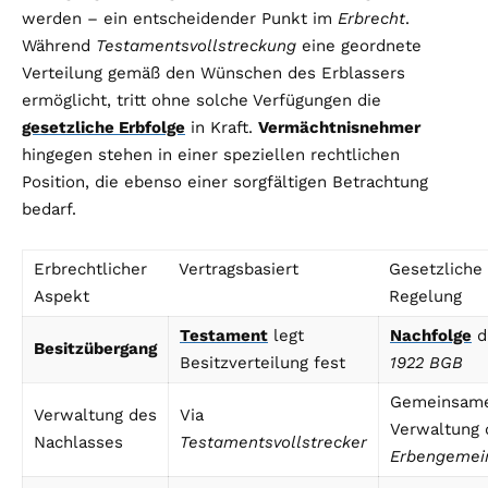
werden – ein entscheidender Punkt im
Erbrecht
.
Während
Testamentsvollstreckung
eine geordnete
Verteilung gemäß den Wünschen des Erblassers
ermöglicht, tritt ohne solche Verfügungen die
gesetzliche Erbfolge
in Kraft.
Vermächtnisnehmer
hingegen stehen in einer speziellen rechtlichen
Position, die ebenso einer sorgfältigen Betrachtung
bedarf.
Erbrechtlicher
Vertragsbasiert
Gesetzliche
Aspekt
Regelung
Testament
legt
Nachfolge
d
Besitzübergang
Besitzverteilung fest
1922 BGB
Gemeinsam
Verwaltung des
Via
Verwaltung 
Nachlasses
Testamentsvollstrecker
Erbengemei