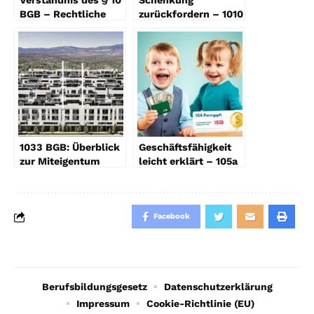
Verständnis des § 10
Schenkung
BGB – Rechtliche
zurückfordern – 1010
Einblicke
BGB erklärt
1033 BGB: Überblick
Geschäftsfähigkeit
zur Miteigentum
leicht erklärt – 105a
Aufteilung
BGB
Facebook
Berufsbildungsgesetz
Datenschutzerklärung
Impressum
Cookie-Richtlinie (EU)