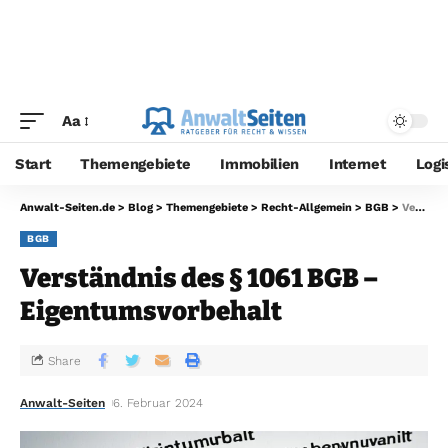
Aa
Start
Themengebiete
Immobilien
Internet
Logi
Anwalt-Seiten.de
>
Blog
>
Themengebiete
>
Recht-Allgemein
>
BGB
>
Verständnis des § 1061 BGB – Eigentumsvorbehalt
BGB
Verständnis des § 1061 BGB –
Eigentumsvorbehalt
Share
Anwalt-Seiten
6. Februar 2024