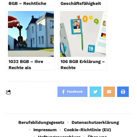
BGB – Rechtliche
Geschäftsfähigkeit
Einblicke
im Detail
1032 BGB – Ihre
106 BGB Erklärung –
Rechte als
Rechte
Nießbrauchsberechtigter
Minderjähriger in DE
Facebook
Berufsbildungsgesetz
Datenschutzerklärung
Impressum
Cookie-Richtlinie (EU)