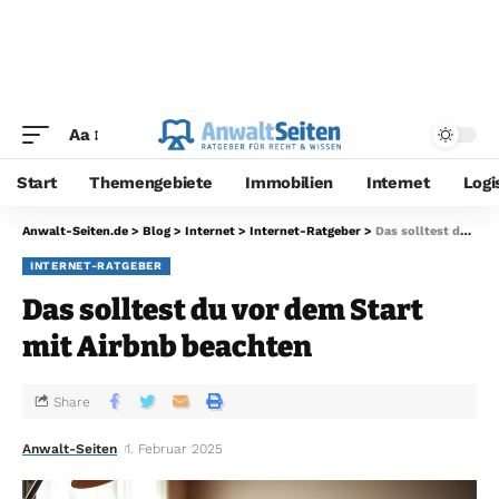
Aa
Start
Themengebiete
Immobilien
Internet
Logi
Anwalt-Seiten.de
>
Blog
>
Internet
>
Internet-Ratgeber
>
Das solltest du vor dem Start mit Airbnb beachten
INTERNET-RATGEBER
Das solltest du vor dem Start
mit Airbnb beachten
Share
Anwalt-Seiten
1. Februar 2025