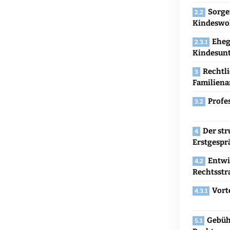
Sorge
Kindeswo
Eheg
Kindesunt
Rechtl
Familiena
Profe
Der st
Erstgespr
Entwi
Rechtsstr
Vort
Gebüh