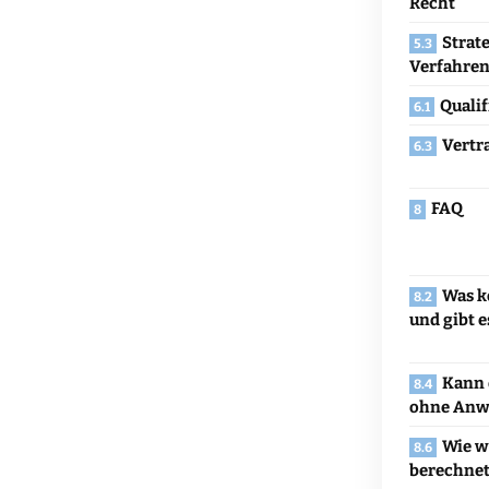
Recht
Strat
Verfahre
Qualif
Vertr
FAQ
Was k
und gibt e
Kann 
ohne Anwa
Wie w
berechnet