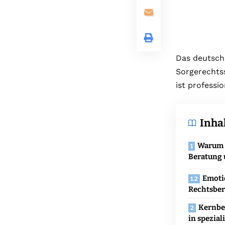
Das deutsche
Sorgerechtss
ist professi
Inha
Warum p
Beratung 
Emoti
Rechtsbe
Kernbe
in spezial