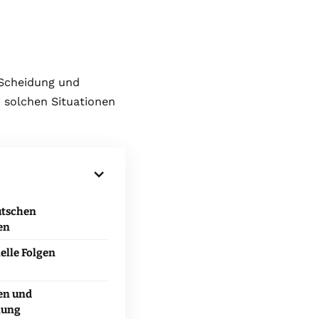
 Scheidung und
n solchen Situationen
utschen
en
elle Folgen
en und
nung