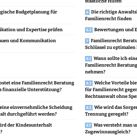
staatliche Hilfen
egische Budgetplanung für
Die richtige Anwalts
n
Familienrecht finden
ikation und Expertise prüfen
Bewertungen und E
auen und Kommunikation
Familienrecht Beratu
Schlüssel zu optimalen
Wann sollte ich ein
Familienrecht Beratun
nehmen?
ostet eine Familienrecht Beratung
Welche Vorteile bie
s finanzielle Unterstützung?
für Familienrecht gege
Rechtsanwalt ohne Spez
eine einvernehmliche Scheidung
Wie wird das Sorger
lt durchgeführt werden?
Trennung geregelt?
ird der Kindesunterhalt
Was versteht man u
?
Zugewinnausgleich?