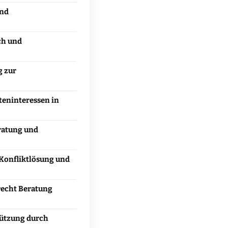
und
ch und
g zur
eninteressen in
ratung und
Konfliktlösung und
recht Beratung
tützung durch