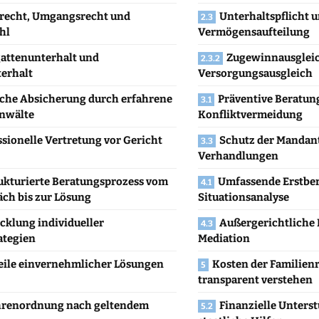
recht, Umgangsrecht und
Unterhaltspflicht 
hl
Vermögensaufteilung
attenunterhalt und
Zugewinnausglei
erhalt
Versorgungsausgleich
iche Absicherung durch erfahrene
Präventive Beratun
nwälte
Konfliktvermeidung
ssionelle Vertretung vor Gericht
Schutz der Mandant
Verhandlungen
rukturierte Beratungsprozess vom
Umfassende Erstbe
äch bis zur Lösung
Situationsanalyse
cklung individueller
Außergerichtliche 
ategien
Mediation
eile einvernehmlicher Lösungen
Kosten der Familien
transparent verstehen
renordnung nach geltendem
Finanzielle Unters