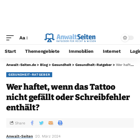
Aa
Start
Themengebiete
Immobilien
Internet
Logi
Anwalt-Seiten.de
>
Blog
>
Gesundheit
>
Gesundheit-Ratgeber
>
Wer haftet, wenn das Tattoo nicht gefällt oder Schreibfehler enthält?
GESUNDHEIT-RATGEBER
Wer haftet, wenn das Tattoo
nicht gefällt oder Schreibfehler
enthält?
Share
Anwalt-Seiten
20. März 2024