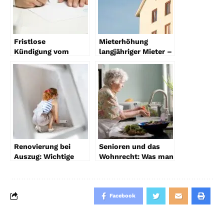
Fristlose
Mieterhöhung
Kündigung vom
langjähriger Mieter –
Mieter wegen
Das sollten Sie
Unzumutbarkeit
beachten
Renovierung bei
Senioren und das
Auszug: Wichtige
Wohnrecht: Was man
Regelungen und
wissen sollte
Gesetze
Facebook