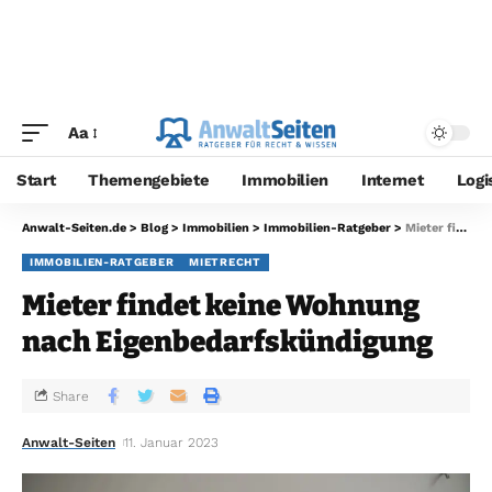
Aa
Start
Themengebiete
Immobilien
Internet
Logi
Anwalt-Seiten.de
>
Blog
>
Immobilien
>
Immobilien-Ratgeber
>
Mieter findet keine Wohnung nach Eigenbedarfskündigung
IMMOBILIEN-RATGEBER
MIETRECHT
Mieter findet keine Wohnung
nach Eigenbedarfskündigung
Share
Anwalt-Seiten
11. Januar 2023