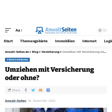
Aa
Start
Themengebiete
Immobilien
Internet
Logi
Anwalt-Seiten.de
>
Blog
>
Versicherung
>
Umziehen mit Versicherung oder ohne?
VERSICHERUNG
Umziehen mit Versicherung
oder ohne?
Share
Anwalt-Seiten
18. Dezember 2023