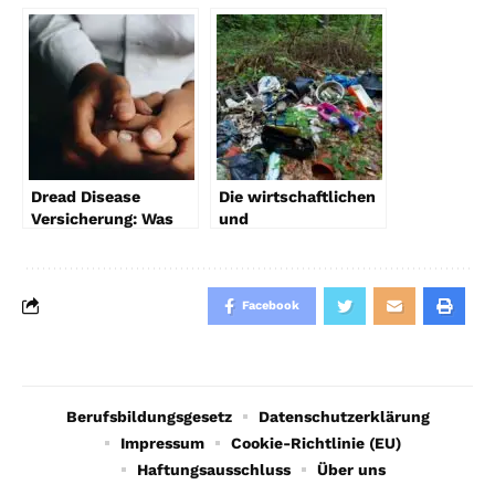
Dread Disease
Die wirtschaftlichen
Versicherung: Was
und
Sie darüber wissen
Umweltauswirkungen
sollten
illegaler
Altmetallentsorgung
Facebook
Berufsbildungsgesetz
Datenschutzerklärung
Impressum
Cookie-Richtlinie (EU)
Haftungsausschluss
Über uns