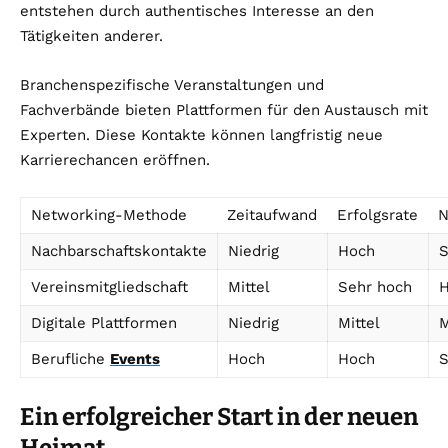
entstehen durch authentisches Interesse an den
Tätigkeiten anderer.
Branchenspezifische Veranstaltungen und
Fachverbände bieten Plattformen für den Austausch mit
Experten. Diese Kontakte können langfristig neue
Karrierechancen eröffnen.
Networking-Methode
Zeitaufwand
Erfolgsrate
N
Nachbarschaftskontakte
Niedrig
Hoch
S
Vereinsmitgliedschaft
Mittel
Sehr hoch
Digitale Plattformen
Niedrig
Mittel
M
Berufliche
Events
Hoch
Hoch
S
Ein erfolgreicher Start in der neuen