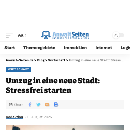
Aa
Start
Themengebiete
Immobilien
Internet
Logi
Anwalt-Seiten.de
>
Blog
>
Wirtschaft
>
Umzug in eine neue Stadt: Stressfrei starten
WIRTSCHAFT
Umzug in eine neue Stadt:
Stressfrei starten
Share
Redaktion
30. August 2025