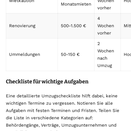
Mietkaution
Wochen
Ho
Monatsmieten
vorher
4
Renovierung
500-1.500 €
Wochen
Mit
vorher
2
Wochen
Ummeldungen
50-150 €
Ho
nach
Umzug
Checkliste für wichtige Aufgaben
Eine detaillierte Umzugscheckliste hilft dabei, keine
wichtigen Termine zu vergessen. Notieren Sie alle
Aufgaben mit festen Terminen und Fristen. Teilen Sie
die Liste in verschiedene Kategorien auf:
Behördengänge, Verträge, Umzugsunternehmen und