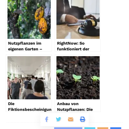
Nutzpflanzen im
RightNow: So
eigenen Garten –
funktioniert der
Rechtliche Aspekte
Verbraucherschutz
mit dem Legal Tech
Anbieter
Die
Anbau von
Fiktionsbescheinigung:
Nutzpflanzen: Die
Rechte, Dauer und
wichtigsten
Unterschied zum
rechtlichen
Aufenthaltstitel
Regelungen