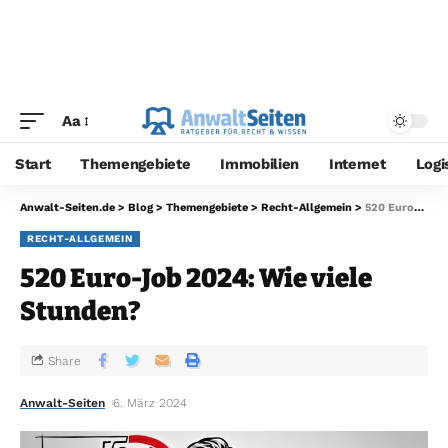
Aa
Start
Themengebiete
Immobilien
Internet
Logi
Anwalt-Seiten.de
>
Blog
>
Themengebiete
>
Recht-Allgemein
>
520 Euro-Job 2024: Wie viele Stunden?
RECHT-ALLGEMEIN
520 Euro-Job 2024: Wie viele
Stunden?
Share
Anwalt-Seiten
6. März 2024