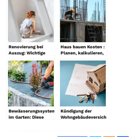
Renovierung bei
Haus bauen Kosten :
Auszug: Wichtige
Planen, kalkulieren,
Regelungen und
sparen
Gesetze
Bewässerungssystem
Kündigung der
im Garten: Diese
Wohngebäudeversicherung
rechtlichen Vorgaben
bei
gelten
Eigentümerwechsel:
Was Sie rechtlich