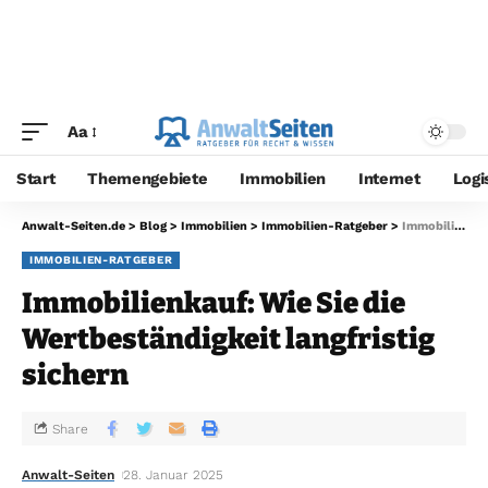
Aa
Start
Themengebiete
Immobilien
Internet
Logi
Anwalt-Seiten.de
>
Blog
>
Immobilien
>
Immobilien-Ratgeber
>
Immobilienkauf: Wie Sie die Wertbeständigkeit langfristig sichern
IMMOBILIEN-RATGEBER
Immobilienkauf: Wie Sie die
Wertbeständigkeit langfristig
sichern
Share
Anwalt-Seiten
28. Januar 2025