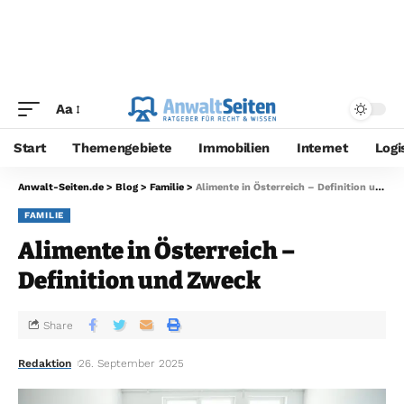
Aa
Start
Themengebiete
Immobilien
Internet
Logi
Anwalt-Seiten.de
>
Blog
>
Familie
>
Alimente in Österreich – Definition und Zweck
FAMILIE
Alimente in Österreich –
Definition und Zweck
Share
Redaktion
26. September 2025