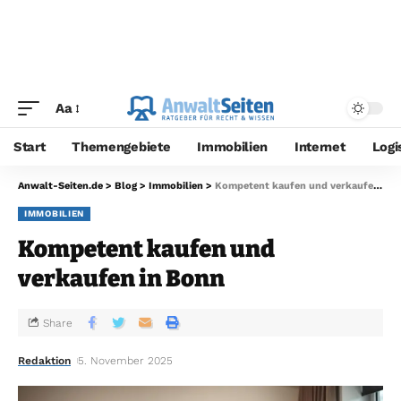
Aa
Start
Themengebiete
Immobilien
Internet
Logi
Anwalt-Seiten.de
>
Blog
>
Immobilien
>
Kompetent kaufen und verkaufen in Bonn
IMMOBILIEN
Kompetent kaufen und
verkaufen in Bonn
Share
Redaktion
5. November 2025