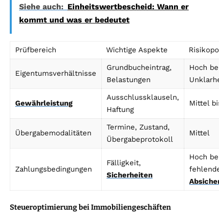
Siehe auch:
Einheitswertbescheid: Wann er
kommt und was er bedeutet
Prüfbereich
Wichtige Aspekte
Risikopo
Grundbucheintrag,
Hoch be
Eigentumsverhältnisse
Belastungen
Unklarh
Ausschlussklauseln,
Gewährleistung
Mittel b
Haftung
Termine, Zustand,
Übergabemodalitäten
Mittel
Übergabeprotokoll
Hoch be
Fälligkeit,
Zahlungsbedingungen
fehlend
Sicherheiten
Absiche
Steueroptimierung bei Immobiliengeschäften