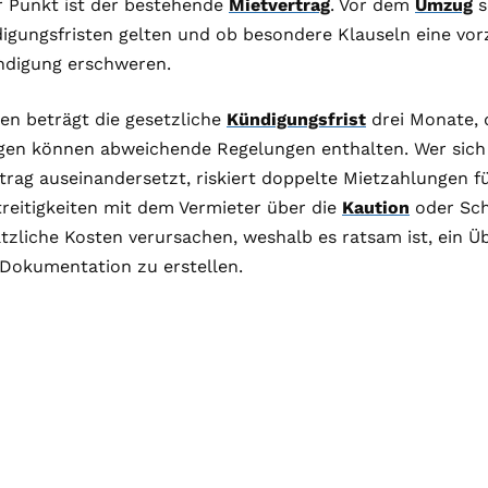
r Punkt ist der bestehende
Mietvertrag
. Vor dem
Umzug
s
gungsfristen gelten und ob besondere Klauseln eine vorz
ndigung erschweren.
llen beträgt die gesetzliche
Kündigungsfrist
drei Monate, d
gen können abweichende Regelungen enthalten. Wer sich n
rag auseinandersetzt, riskiert doppelte Mietzahlungen fü
treitigkeiten mit dem Vermieter über die
Kaution
oder Sc
zliche Kosten verursachen, weshalb es ratsam ist, ein Ü
r Dokumentation zu erstellen.