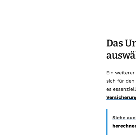
Das U
auswä
Ein weitere
sich für den
es essenziel
Versicherun
Siehe auc
berechne