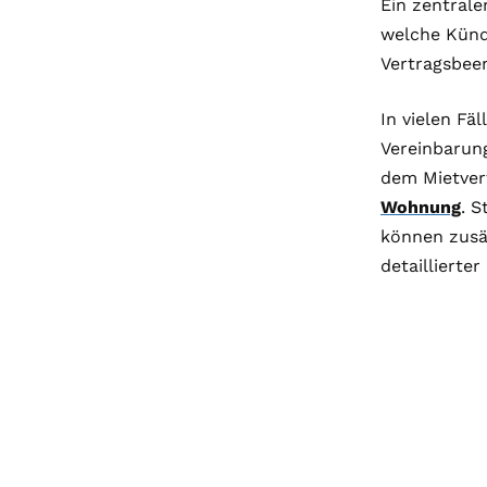
Ein zentrale
welche Kündi
Vertragsbee
In vielen Fä
Vereinbarun
dem Mietvert
Wohnung
. S
können zusät
detaillierte