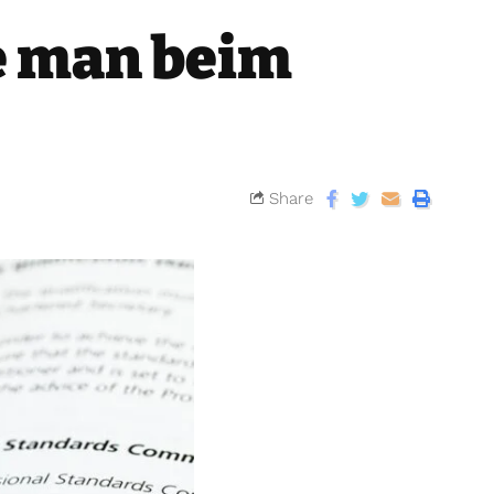
te man beim
Share