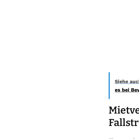
Siehe auc
es bei Be
Mietve
Fallst