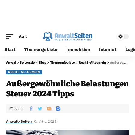
Aa
Start
Themengebiete
Immobilien
Internet
Logi
Anwalt-Seiten.de
>
Blog
>
Themengebiete
>
Recht-Allgemein
>
Außergewöhnliche Belastungen Steuer 2024 Tipps
RECHT-ALLGEMEIN
Außergewöhnliche Belastungen
Steuer 2024 Tipps
Share
Anwalt-Seiten
6. März 2024