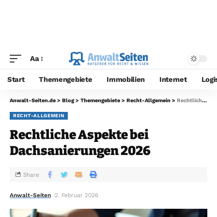
Aa
Start
Themengebiete
Immobilien
Internet
Logi
Anwalt-Seiten.de
>
Blog
>
Themengebiete
>
Recht-Allgemein
>
Rechtliche Aspekte bei Dachsanierungen 2026
RECHT-ALLGEMEIN
Rechtliche Aspekte bei
Dachsanierungen 2026
Share
Anwalt-Seiten
2. Februar 2026