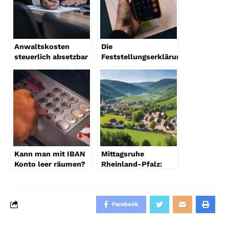
Anwaltskosten
Die
steuerlich absetzbar
Feststellungserklärung:
– Diese Regelungen
Kosten, Fristen und
gelten
Zuständigkeiten
Kann man mit IBAN
Mittagsruhe
Konto leer räumen?
Rheinland-Pfalz:
Ein Leitfaden zur
Zeiten & Regeln
Sicherheit Ihrer
Bankdaten
Facebook