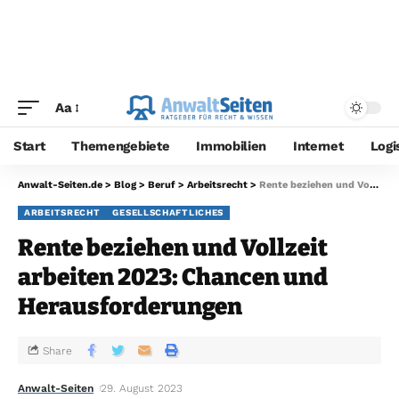
Aa
Start
Themengebiete
Immobilien
Internet
Logi
Anwalt-Seiten.de
>
Blog
>
Beruf
>
Arbeitsrecht
>
Rente beziehen und Vollzeit arbeiten 2023: Chancen und Herausforderungen
ARBEITSRECHT
GESELLSCHAFTLICHES
Rente beziehen und Vollzeit
arbeiten 2023: Chancen und
Herausforderungen
Share
Anwalt-Seiten
29. August 2023