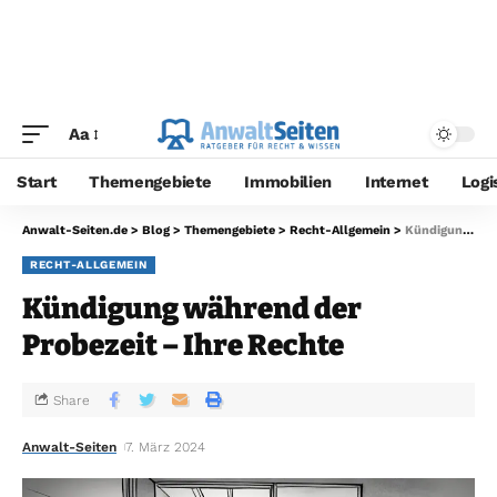
Aa
Start
Themengebiete
Immobilien
Internet
Logi
Anwalt-Seiten.de
>
Blog
>
Themengebiete
>
Recht-Allgemein
>
Kündigung während der Probezeit – Ihre Rechte
RECHT-ALLGEMEIN
Kündigung während der
Probezeit – Ihre Rechte
Share
Anwalt-Seiten
7. März 2024